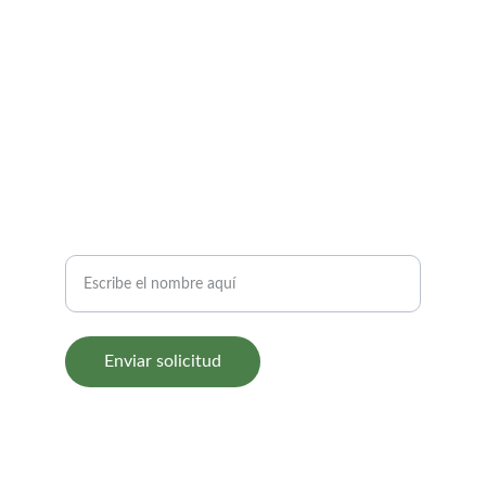
SÍGUENOS
propiumconsultores@gmail.com
+5699520 7879
SUSCRÍBETE
Nombre del jardín
Enviar solicitud
© 2025. Todos los derechos reservados.